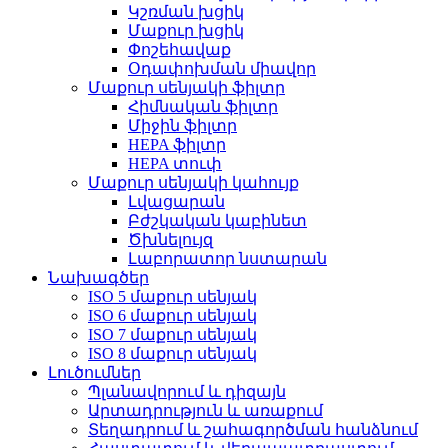
Կշռման խցիկ
Մաքուր խցիկ
Փոշեհավաք
Օդափոխման միավոր
Մաքուր սենյակի ֆիլտր
Հիմնական ֆիլտր
Միջին ֆիլտր
HEPA ֆիլտր
HEPA տուփ
Մաքուր սենյակի կահույք
Լվացարան
Բժշկական կաբինետ
Ծխնելույզ
Լաբորատոր նստարան
Նախագծեր
ISO 5 մաքուր սենյակ
ISO 6 մաքուր սենյակ
ISO 7 մաքուր սենյակ
ISO 8 մաքուր սենյակ
Լուծումներ
Պլանավորում և դիզայն
Արտադրություն և առաքում
Տեղադրում և շահագործման հանձնում