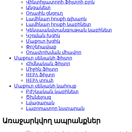
Վինտիլյատորի ֆիլտրի բլոկ
Անցակետ
Օդային ցնցուղ
Լամինար հոսքի գլխարկ
Լամինար հոսքի կաբինետ
Կենսաանվտանգության կաբինետ
Կշռման խցիկ
Մաքուր խցիկ
Փոշեհավաք
Օդափոխման միավոր
Մաքուր սենյակի ֆիլտր
Հիմնական ֆիլտր
Միջին ֆիլտր
HEPA ֆիլտր
HEPA տուփ
Մաքուր սենյակի կահույք
Բժշկական կաբինետ
Ծխնելույզ
Լվացարան
Լաբորատոր նստարան
Առաջարկվող ապրանքներ