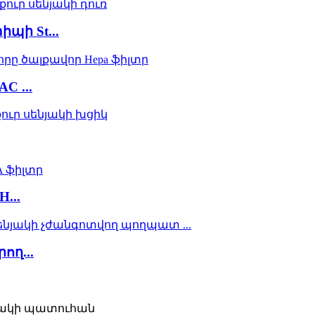
պի St...
 ...
...
ղ...