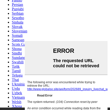
Pashto
Persian
Punjabi
Serbian
Sesotho
Sinhala
Slovak
Slovenian
Somali
Samoan
Scots Gaelic
Shona
Sindhi
Sundanese
Swahili
Tajik
Tamil
Telugu
Thai
Ukrainian
Urdu
Uzbek
Vietnamese
Welsh
Xhosa