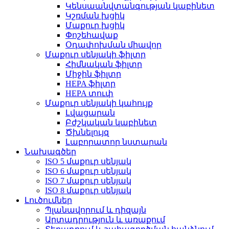
Կենսաանվտանգության կաբինետ
Կշռման խցիկ
Մաքուր խցիկ
Փոշեհավաք
Օդափոխման միավոր
Մաքուր սենյակի ֆիլտր
Հիմնական ֆիլտր
Միջին ֆիլտր
HEPA ֆիլտր
HEPA տուփ
Մաքուր սենյակի կահույք
Լվացարան
Բժշկական կաբինետ
Ծխնելույզ
Լաբորատոր նստարան
Նախագծեր
ISO 5 մաքուր սենյակ
ISO 6 մաքուր սենյակ
ISO 7 մաքուր սենյակ
ISO 8 մաքուր սենյակ
Լուծումներ
Պլանավորում և դիզայն
Արտադրություն և առաքում