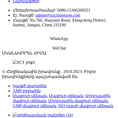
Նախագծեր
Հեռախոսահամար՝
0086-15306200553
Էլ․ հասցե՝
admin@sctcleanroom.com
Հասցե՝
No.766, Huayuan Road, Xiangcheng District,
Suzhou, Jiangsu, China 215100
WhatsApp
WeChat
ՍԿԱՆԱՎՈՐԵԼ ՀԻՄԱ
© Հեղինակային իրավունք - 2010-2023: Բոլոր
իրավունքները պաշտպանված են։
Կայքի քարտեզ
AMP բջջային
Մաքուր սենյակ
,
Մաքուր սենյակ
,
Մոդուլային
մաքուր սենյակ
,
Մոդուլային մաքուր սենյակ
,
GMP մաքուր սենյակ
,
ISO դասի մաքուր սենյակ
,