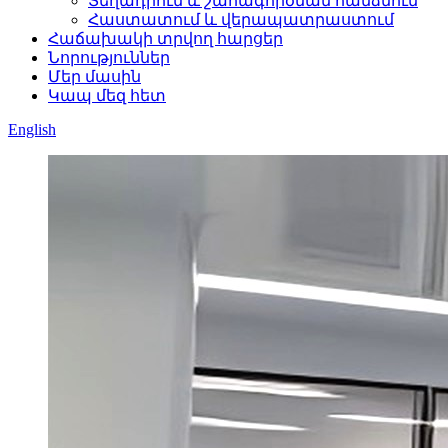
Տեղադրում և շահագործման հանձնում
Հաստատում և վերապատրաստում
Հաճախակի տրվող հարցեր
Նորություններ
Մեր մասին
Կապ մեզ հետ
English