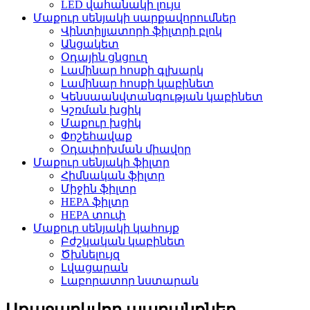
LED վահանակի լույս
Մաքուր սենյակի սարքավորումներ
Վինտիլյատորի ֆիլտրի բլոկ
Անցակետ
Օդային ցնցուղ
Լամինար հոսքի գլխարկ
Լամինար հոսքի կաբինետ
Կենսաանվտանգության կաբինետ
Կշռման խցիկ
Մաքուր խցիկ
Փոշեհավաք
Օդափոխման միավոր
Մաքուր սենյակի ֆիլտր
Հիմնական ֆիլտր
Միջին ֆիլտր
HEPA ֆիլտր
HEPA տուփ
Մաքուր սենյակի կահույք
Բժշկական կաբինետ
Ծխնելույզ
Լվացարան
Լաբորատոր նստարան