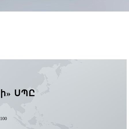
ջի» ՍՊԸ
5100