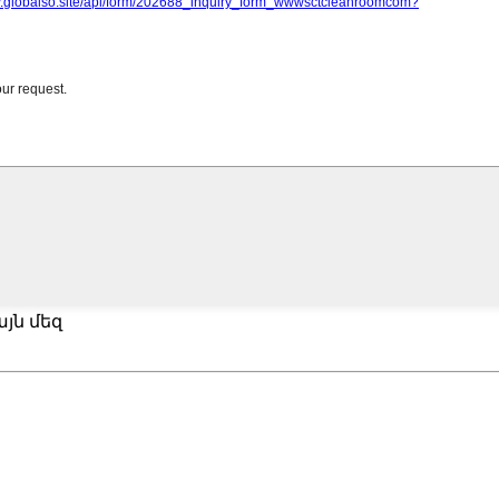
յն մեզ