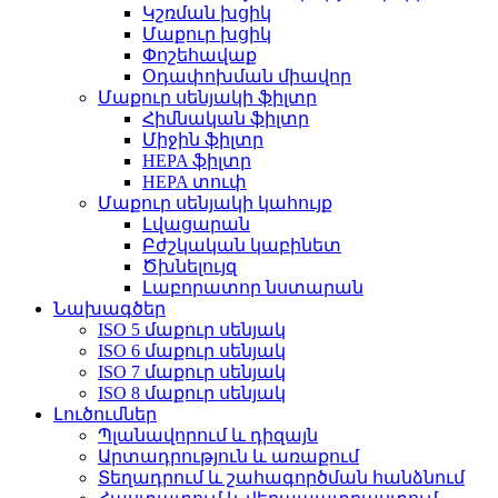
Կշռման խցիկ
Մաքուր խցիկ
Փոշեհավաք
Օդափոխման միավոր
Մաքուր սենյակի ֆիլտր
Հիմնական ֆիլտր
Միջին ֆիլտր
HEPA ֆիլտր
HEPA տուփ
Մաքուր սենյակի կահույք
Լվացարան
Բժշկական կաբինետ
Ծխնելույզ
Լաբորատոր նստարան
Նախագծեր
ISO 5 մաքուր սենյակ
ISO 6 մաքուր սենյակ
ISO 7 մաքուր սենյակ
ISO 8 մաքուր սենյակ
Լուծումներ
Պլանավորում և դիզայն
Արտադրություն և առաքում
Տեղադրում և շահագործման հանձնում