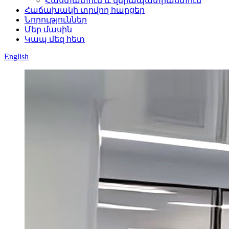
Հաստատում և վերապատրաստում
Հաճախակի տրվող հարցեր
Նորություններ
Մեր մասին
Կապ մեզ հետ
English