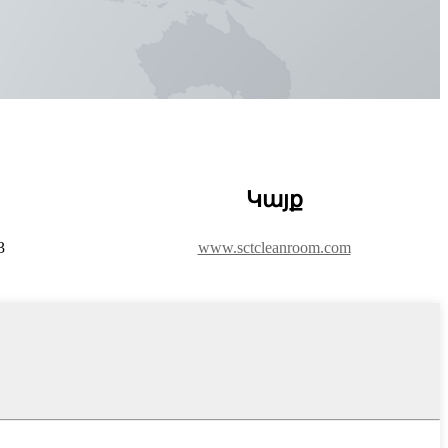
Կայք
3
www.sctcleanroom.com