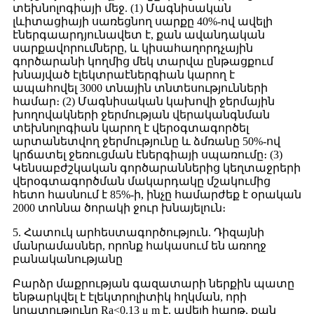
տեխնոլոգիայի մեջ. (1) Մագնիսական
լևիտացիայի սառեցնող սարքը 40%-ով ավելի
էներգաարդյունավետ է, քան ավանդական
սարքավորումները, և կիսահաղորդչային
գործարանի կողմից մեկ տարվա ընթացքում
խնայված էլեկտրաէներգիան կարող է
ապահովել 3000 տնային տնտեսությունների
համար։ (2) Մագնիսական կախովի ջերմային
խողովակների ջերմության վերականգնման
տեխնոլոգիան կարող է վերօգտագործել
արտանետվող ջերմությունը և ձմռանը 50%-ով
կրճատել ջեռուցման էներգիայի սպառումը։ (3)
Կենսաբժշկական գործարաններից կեղտաջրերի
վերօգտագործման մակարդակը մշակումից
հետո հասնում է 85%-ի, ինչը համարժեք է օրական
2000 տոննա ծորակի ջուր խնայելուն։
5. Հատուկ արհեստագործություն. Դիզայնի
մանրամասներ, որոնք հակասում են առողջ
բանականությանը
Բարձր մաքրության գազատարի ներքին պատը
ենթարկվել է էլեկտրոլիտիկ հղկման, որի
կոպտությունը Ra<0.13 μ m է, ավելի հարթ, քան