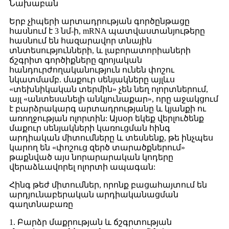
Նախաբան
Երբ չիպերի արտադրության գործընթացը
հասնում է 3 նմ-ի, mRNA պատվաստանյութերը
հասնում են հազարավոր տնային
տնտեսությունների, և լաբորատորիաների
ճշգրիտ գործիքները զրոյական
հանդուրժողականություն ունեն փոշու
նկատմամբ. մաքուր սենյակները այլևս
«տեխնիկական տերմին» չեն նեղ ոլորտներում,
այլ «անտեսանելի անկյունաքար», որը աջակցում
է բարձրակարգ արտադրությանը և կյանքի ու
առողջության ոլորտին: Այսօր եկեք վերլուծենք
մաքուր սենյակների կառուցման հինգ
արդիական միտումները և տեսնենք, թե ինչպես
կարող են «փոշուց զերծ տարածքներում»
թաքնված այս նորարարական կոդերը
վերաձևավորել ոլորտի ապագան:
Հինգ թեժ միտումներ, որոնք բացահայտում են
արդյունաբերական արդիականացման
գաղտնաբառը
1. Բարձր մաքրության և ճշգրտության