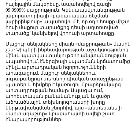
հայելային մակերեսը, ապահովելով գազի
99.9999% մաքրություն։ Կենսաանվտանգության
լաբորատորիայի «բացասական ճնշման
լաբիրինթոսը» ապահովում է, որ օդի հոսքը միշտ
հոսի մաքուր տարածքից դեպի աղտոտված
տարածք՝ կանխելով վիրուսի արտահոսքը։
Մաքուր սենյակները միայն «մաքրության» մասին
չեն։ Չիպերի ինքնավարության աջակցությունից
մինչև պատվաստանյութերի անվտանգության
ապահովում, էներգիայի սպառման կրճատումից
մինչև արտադրական հզորությունների
արագացում, մաքուր սենյակներում
յուրաքանչյուր տեխնոլոգիական առաջընթաց
պատեր և հիմքեր է կառուցում բարձրակարգ
արտադրության համար։ Ապագայում,
արհեստական ​​բանականության և ցածր
ածխածնային տեխնոլոգիաների խորը
ներթափանցման շնորհիվ, այս «անտեսանելի
մարտադաշտը» կբացահայտի ավելի շատ
հնարավորություններ։