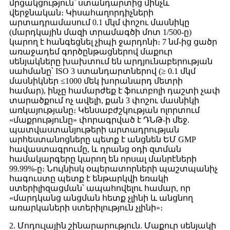
մրցակցություն՝ ստանդարտից մինչև
վերջնական։ Կիսահաղորդիչների
արտադրամասում 0.1 մկմ փոշու մասնիկը
(մարդկային մազի տրամագծի մոտ 1/500-ը)
կարող է հանգեցնել չիպի ջարդոնի։ 7 նմ-ից ցածր
առաջադեմ գործընթացներով մաքուր
սենյակները խախտում են արդյունաբերության
սահմանը՝ ISO 3 ստանդարտներով (≥ 0.1 մկմ
մասնիկներ ≤1000 մեկ խորանարդ մետրի
համար), ինչը համարժեք է ֆուտբոլի դաշտի չափ
տարածքում ոչ ավելի, քան 3 փոշու մասնիկի
առկայությանը։ Կենսաբժշկության ոլորտում
«մաքրությունը» փորագրված է ԴՆԹ-ի մեջ.
պատվաստանյութերի արտադրության
արհեստանոցները պետք է անցնեն ԵՄ GMP
հավաստագրումը, և դրանց օդի զտման
համակարգերը կարող են որսալ մանրէների
99.99%-ը։ Նույնիսկ օպերատորների պաշտպանիչ
հագուստը պետք է ենթարկվի եռակի
ստերիլիզացման՝ ապահովելու համար, որ
«մարդկանց անցման հետք չլինի և անցնող
առարկաների ստերիլություն չլինի»։
2. Մոդուլային շինարարություն. Մաքուր սենյակի