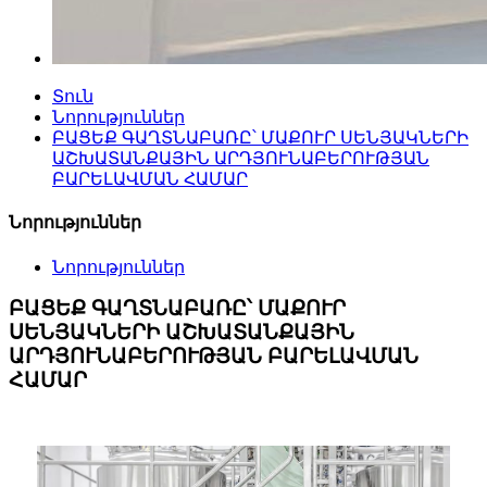
Տուն
Նորություններ
ԲԱՑԵՔ ԳԱՂՏՆԱԲԱՌԸ՝ ՄԱՔՈՒՐ ՍԵՆՅԱԿՆԵՐԻ
ԱՇԽԱՏԱՆՔԱՅԻՆ ԱՐԴՅՈՒՆԱԲԵՐՈՒԹՅԱՆ
ԲԱՐԵԼԱՎՄԱՆ ՀԱՄԱՐ
Նորություններ
Նորություններ
ԲԱՑԵՔ ԳԱՂՏՆԱԲԱՌԸ՝ ՄԱՔՈՒՐ
ՍԵՆՅԱԿՆԵՐԻ ԱՇԽԱՏԱՆՔԱՅԻՆ
ԱՐԴՅՈՒՆԱԲԵՐՈՒԹՅԱՆ ԲԱՐԵԼԱՎՄԱՆ
ՀԱՄԱՐ