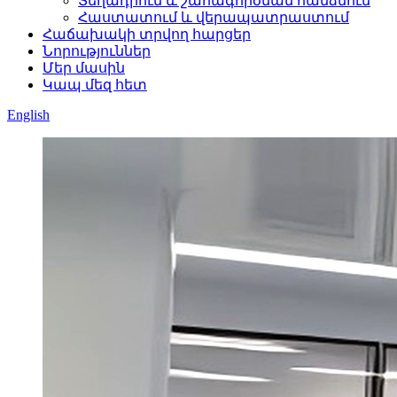
Տեղադրում և շահագործման հանձնում
Հաստատում և վերապատրաստում
Հաճախակի տրվող հարցեր
Նորություններ
Մեր մասին
Կապ մեզ հետ
English