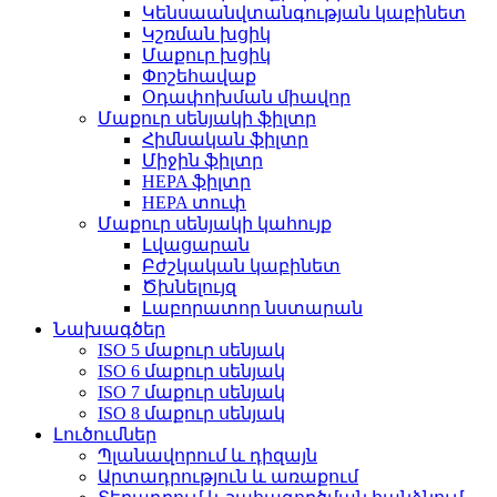
Կենսաանվտանգության կաբինետ
Կշռման խցիկ
Մաքուր խցիկ
Փոշեհավաք
Օդափոխման միավոր
Մաքուր սենյակի ֆիլտր
Հիմնական ֆիլտր
Միջին ֆիլտր
HEPA ֆիլտր
HEPA տուփ
Մաքուր սենյակի կահույք
Լվացարան
Բժշկական կաբինետ
Ծխնելույզ
Լաբորատոր նստարան
Նախագծեր
ISO 5 մաքուր սենյակ
ISO 6 մաքուր սենյակ
ISO 7 մաքուր սենյակ
ISO 8 մաքուր սենյակ
Լուծումներ
Պլանավորում և դիզայն
Արտադրություն և առաքում